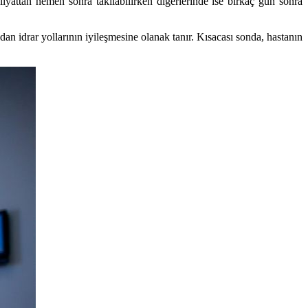
liyattan hemen sonra takılabilirken diğerlerinde ise birkaç gün sonra
ından idrar yollarının iyileşmesine olanak tanır. Kısacası sonda, hastanın