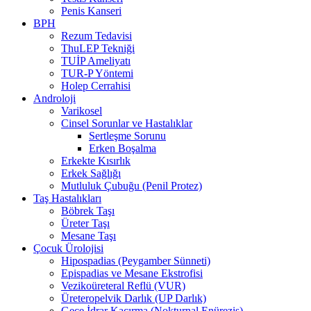
Penis Kanseri
BPH
Rezum Tedavisi
ThuLEP Tekniği
TUİP Ameliyatı
TUR-P Yöntemi
Holep Cerrahisi
Androloji
Varikosel
Cinsel Sorunlar ve Hastalıklar
Sertleşme Sorunu
Erken Boşalma
Erkekte Kısırlık
Erkek Sağlığı
Mutluluk Çubuğu (Penil Protez)
Taş Hastalıkları
Böbrek Taşı
Üreter Taşı
Mesane Taşı
Çocuk Ürolojisi
Hipospadias (Peygamber Sünneti)
Epispadias ve Mesane Ekstrofisi
Vezikoüreteral Reflü (VUR)
Üreteropelvik Darlık (UP Darlık)
Gece İdrar Kaçırma (Nokturnal Enürezis)