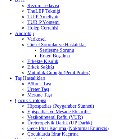
Rezum Tedavisi
ThuLEP Tekniği
TUİP Ameliyatı
TUR-P Yöntemi
Holep Cerrahisi
Androloji
Varikosel
Cinsel Sorunlar ve Hastalıklar
Sertleşme Sorunu
Erken Boşalma
Erkekte Kısırlık
Erkek Sağlığı
Mutluluk Çubuğu (Penil Protez)
Taş Hastalıkları
Böbrek Taşı
Üreter Taşı
Mesane Taşı
Çocuk Ürolojisi
Hipospadias (Peygamber Sünneti)
Epispadias ve Mesane Ekstrofisi
Vezikoüreteral Reflü (VUR)
Üreteropelvik Darlık (UP Darlık)
Gece İdrar Kaçırma (Nokturnal Enürezis)
Çocuklarda İdrar Kaçırma