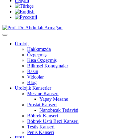
İletişim
Üroloji
Hakkımızda
Özgeçmiş
Kısa Özgeçmiş
Bilimsel Konuşmalar
Basın
Videolar
Blog
Ürolojik Kanserler
Mesane Kanseri
Yapay Mesane
Prostat Kanseri
Nanobıçak Tedavisi
Böbrek Kanseri
Böbrek Üstü Bezi Kanseri
Testis Kanseri
Penis Kanseri
BPH