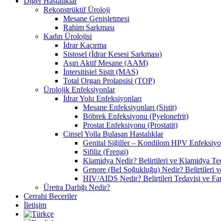
Diğer Hastalıklar
Rekonstrüktif Üroloji
Mesane Genişletmesi
Rahim Sarkması
Kadın Ürolojisi
İdrar Kaçırma
Sistosel (İdrar Kesesi Sarkması)
Aşırı Aktif Mesane (AAM)
İntersitisiel Sistit (MAS)
Total Organ Prolapsisi (TOP)
Ürolojik Enfeksiyonlar
İdrar Yolu Enfeksiyonları
Mesane Enfeksiyonları (Sistit)
Böbrek Enfeksiyonu (Pyelonefrit)
Prostat Enfeksiyonu (Prostatit)
Cinsel Yolla Bulaşan Hastalıklar
Genital Siğiller – Kondilom HPV Enfeksiy
Sifiliz (Frengi)
Klamidya Nedir? Belirtileri ve Klamidya Te
Genore (Bel Soğukluğu) Nedir? Belirtileri v
HIV/AIDS Nedir? Belirtileri Tedavisi ve Far
Üretra Darlığı Nedir?
Cerrahi Beceriler
İletişim