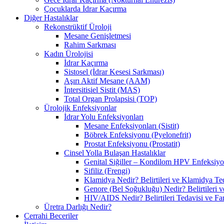
Çocuklarda İdrar Kaçırma
Diğer Hastalıklar
Rekonstrüktif Üroloji
Mesane Genişletmesi
Rahim Sarkması
Kadın Ürolojisi
İdrar Kaçırma
Sistosel (İdrar Kesesi Sarkması)
Aşırı Aktif Mesane (AAM)
İntersitisiel Sistit (MAS)
Total Organ Prolapsisi (TOP)
Ürolojik Enfeksiyonlar
İdrar Yolu Enfeksiyonları
Mesane Enfeksiyonları (Sistit)
Böbrek Enfeksiyonu (Pyelonefrit)
Prostat Enfeksiyonu (Prostatit)
Cinsel Yolla Bulaşan Hastalıklar
Genital Siğiller – Kondilom HPV Enfeksiy
Sifiliz (Frengi)
Klamidya Nedir? Belirtileri ve Klamidya Te
Genore (Bel Soğukluğu) Nedir? Belirtileri v
HIV/AIDS Nedir? Belirtileri Tedavisi ve Far
Üretra Darlığı Nedir?
Cerrahi Beceriler