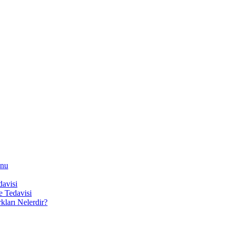
onu
davisi
e Tedavisi
kları Nelerdir?