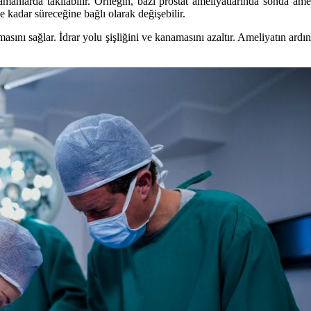
zamanlarda takılabilir. Örneğin, bazı prostat ameliyatlarında sonda ame
e kadar süreceğine bağlı olarak değişebilir.
ılmasını sağlar. İdrar yolu şişliğini ve kanamasını azaltır. Ameliyatın ard