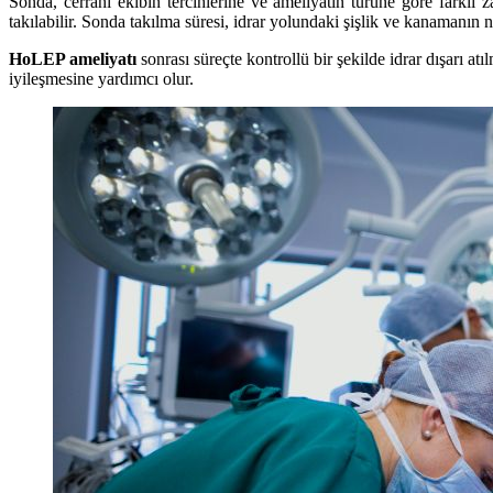
Sonda, cerrahi ekibin tercihlerine ve ameliyatın türüne göre farklı 
takılabilir. Sonda takılma süresi, idrar yolundaki şişlik ve kanamanın n
HoLEP ameliyatı
sonrası süreçte kontrollü bir şekilde idrar dışarı at
iyileşmesine yardımcı olur.