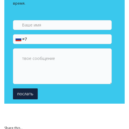
время.
Ваше
имя
Ваш
номер
телефона
твое
сообщение
Share this...