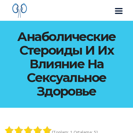
Анаболические
Стероиды И Их
Влияние На
Сексуальное
Здоровье
[Toplam:
1
Ortalama:
5
]