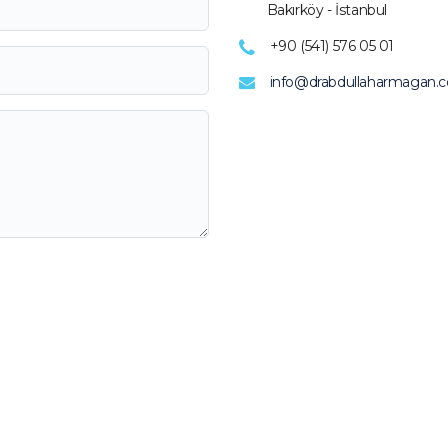
Bakırköy - İstanbul
+90 (541) 576 05 01
info@drabdullaharmagan.