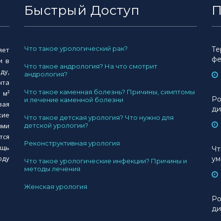
Быстрый Доступ
П
Что такое урологический рак?
Те
яет
фе
и в
Что такое андрология? На что смотрит
ду,
андрология?
нта
Что такое каменная болезнь? Причины, симптомы
 м²
Ро
и лечение каменной болезни
вая
ди
кие
Что такое детская урология? Что нужно для
ими
детской урологии?
тся
Реконструктивная урология
ощь
Чт
оду
ум
Что такое урологические инфекции? Причины и
методы лечения
Женская урология
Ро
ди