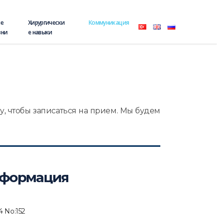
ие
Хирургически
Коммуникация
зни
е навыки
у, чтобы записаться на прием. Мы будем
нформация
4 No:152