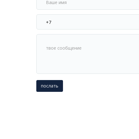
имя
Ваш
номер
телефона
твое
сообщение