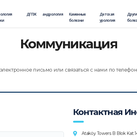
рология
ДГПЖ
андрология
Каменные
Детская
Друг
аки
болезни
урология
боле
Коммуникация
электронное письмо или связаться с нами по телефон
Контактная И
Ataköy Towers B Blok Kat:1