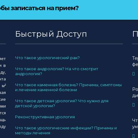
обы записаться на прием?
Быстрый Доступ
П
Что такое урологический рак?
Те
яет
фе
и в
Что такое андрология? На что смотрит
ду,
андрология?
нта
Что такое каменная болезнь? Причины, симптомы
 м²
Ро
и лечение каменной болезни
вая
ди
кие
Что такое детская урология? Что нужно для
ими
детской урологии?
тся
Реконструктивная урология
ощь
Чт
оду
ум
Что такое урологические инфекции? Причины и
методы лечения