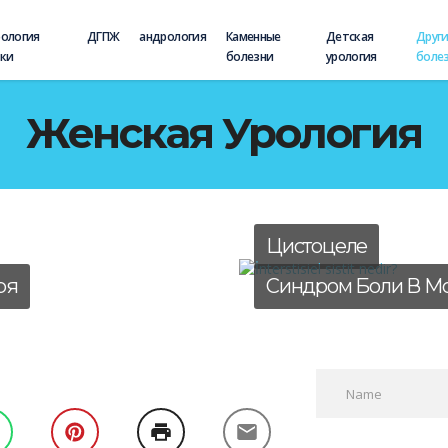
рология
ДГПЖ
андрология
Каменные
Детская
Друг
аки
болезни
урология
боле
Женская Урология
Цистоцеле
ря
Синдром Боли В М