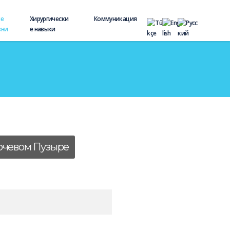
ие
Хирургически
Коммуникация
зни
е навыки
очевом Пузыре