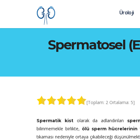
Üroloji
Spermatosel (Ep
[Toplam:
2
Ortalama:
5
]
olarak da adlandırılan
Spermatik kist
sper
bilinmemekle birlikte,
ölü sperm hücrelerinin
tıkaması nedeniyle ortaya çıkabileceği düşünülmekte