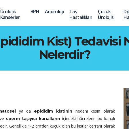
Ürolojik
BPH
Androloji
Taş
Çocuk
Di
Kanserler
Hastalıkları
Ürolojisi
Ha
ididim Kist) Tedavisi Ne
Nelerdir?
ya da
nedeni kesin olarak
matosel
epididim kistinin
ve
içindeki hücrelerin bu kanalı
sperm taşıyıcı kanalların
dir. Genellikle 1-2 cm’den küçük olan bu kistler cerrahi olarak