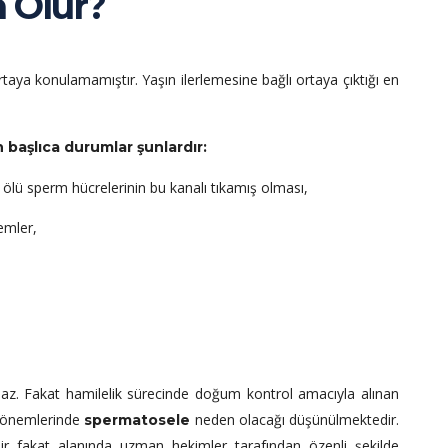
 Olur?
aya konulamamıştır. Yaşın ilerlemesine bağlı ortaya çıktığı en
başlıca durumlar şunlardır:
e ölü sperm hücrelerinin bu kanalı tıkamış olması,
emler,
az. Fakat hamilelik sürecinde doğum kontrol amacıyla alınan
ri dönemlerinde
neden olacağı düşünülmektedir.
spermatosele
ir fakat alanında uzman hekimler tarafından özenli şekilde