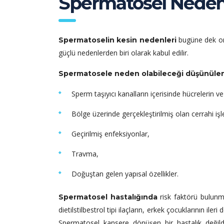
Spermatosel Neden
bugüne dek ort
Spermatoselin kesin nedenleri
güçlü nedenlerden biri olarak kabul edilir.
Spermatosele neden olabileceği düşünülen 
Sperm taşıyıcı kanalların içerisinde hücrelerin v
Bölge üzerinde gerçekleştirilmiş olan cerrahi işl
Geçirilmiş enfeksiyonlar,
Travma,
Doğuştan gelen yapısal özellikler.
risk faktörü bulunm
Spermatosel hastalığında
dietilstilbestrol tipi ilaçların, erkek çocuklarının ile
Spermatosel kansere dönüşen bir hastalık değild