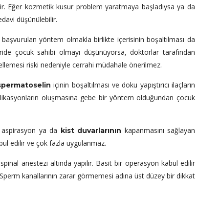
ir. Eğer kozmetik kusur problem yaratmaya başladıysa ya da
edavi düşünülebilir.
 başvurulan yöntem olmakla birlikte içerisinin boşaltılması da
leride çocuk sahibi olmayı düşünüyorsa, doktorlar tarafından
llemesi riski nedeniyle cerrahi müdahale önerilmez.
içinin boşaltılması ve doku yapıştırıcı ilaçların
spermatoselin
likasyonların oluşmasına gebe bir yöntem olduğundan çocuk
le aspirasyon ya da
kapanmasını sağlayan
kist duvarlarının
abul edilir ve çok fazla uygulanmaz.
pinal anestezi altında yapılır. Basit bir operasyon kabul edilir
. Sperm kanallarının zarar görmemesi adına üst düzey bir dikkat