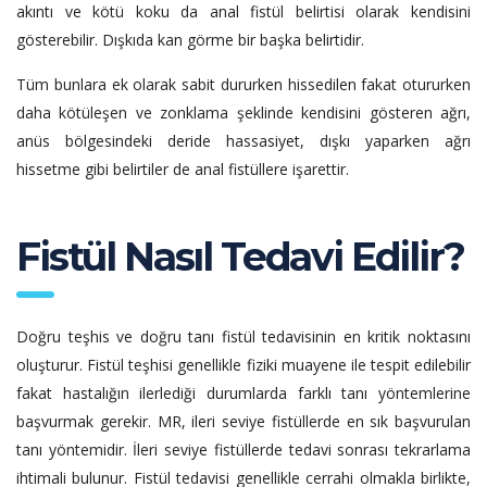
akıntı ve kötü koku da anal fistül belirtisi olarak kendisini
gösterebilir. Dışkıda kan görme bir başka belirtidir.
Tüm bunlara ek olarak sabit dururken hissedilen fakat otururken
daha kötüleşen ve zonklama şeklinde kendisini gösteren ağrı,
anüs bölgesindeki deride hassasiyet, dışkı yaparken ağrı
hissetme gibi belirtiler de anal fistüllere işarettir.
Fistül Nasıl Tedavi Edilir?
Doğru teşhis ve doğru tanı fistül tedavisinin en kritik noktasını
oluşturur. Fistül teşhisi genellikle fiziki muayene ile tespit edilebilir
fakat hastalığın ilerlediği durumlarda farklı tanı yöntemlerine
başvurmak gerekir. MR, ileri seviye fistüllerde en sık başvurulan
tanı yöntemidir. İleri seviye fistüllerde tedavi sonrası tekrarlama
ihtimali bulunur. Fistül tedavisi genellikle cerrahi olmakla birlikte,