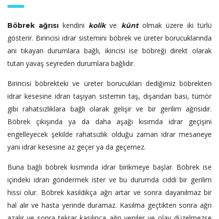
kendini
ve
olmak üzere iki türlü
Böbrek ağrısı
kolik
künt
gösterir. Birincisi idrar sistemini böbrek ve üreter borucuklarında
ani tıkayan durumlara bağlı, ikincisi ise böbreği direkt olarak
tutan yavaş seyreden durumlara bağlıdır.
Birincisi böbrekteki ve üreter borucukları dediğimiz böbrekten
idrar kesesine idrarı taşıyan sistemin taş, dışarıdan bası, tümör
gibi rahatsızlıklara bağlı olarak gelişir ve bir gerilim ağrısıdır.
Böbrek çıkışında ya da daha aşağı kısımda idrar geçişini
engelleyecek şekilde rahatsızlık olduğu zaman idrar mesaneye
yani idrar kesesine az geçer ya da geçemez.
Buna bağlı böbrek kısmında idrar birikmeye başlar. Böbrek ise
içindeki idrarı göndermek ister ve bu durumda ciddi bir gerilim
hissi olur. Böbrek kasıldıkça ağrı artar ve sonra dayanılmaz bir
hal alır ve hasta yerinde duramaz. Kasılma geçtikten sonra ağrı
azalır ve sonra tekrar kasılınca ağrı yeniler ve olay düzelmezse